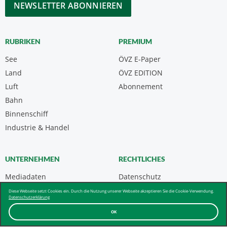
RUBRIKEN
PREMIUM
See
ÖVZ E-Paper
Land
ÖVZ EDITION
Luft
Abonnement
Bahn
Binnenschiff
Industrie & Handel
UNTERNEHMEN
RECHTLICHES
Mediadaten
Datenschutz
Kontakt
Impressum
Diese Webseite setzt Cookies ein. Durch die Nutzung unserer Webseite akzeptieren Sie die Cookie-Verwendung.
Datenschutzerklärung
Über uns & AGB
OK