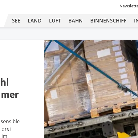
Newslett
SEE
LAND
LUFT
BAHN
BINNENSCHIFF
I
hl
mmer
 sensible
 drei
t im