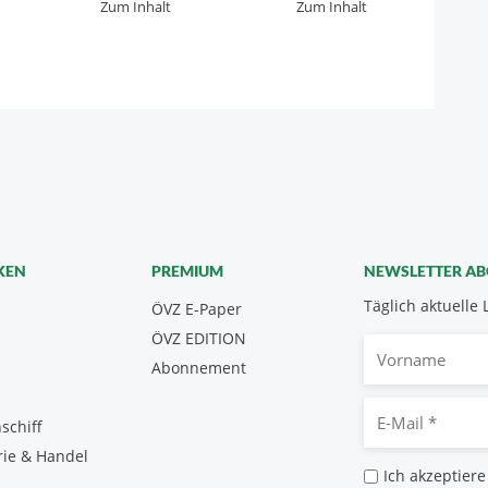
Zum Inhalt
Zum Inhalt
KEN
PREMIUM
NEWSLETTER A
Täglich aktuelle 
ÖVZ E-Paper
ÖVZ EDITION
Vorname
Abonnement
E-
schiff
Mail
rie & Handel
*
Datenschutz
Ich akzeptiere