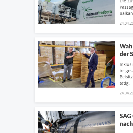
Die Zu
Passag
Balkan
24.04.2
Wahl
der 
Inklus
insges
Beisit
tätig.
24.04.2
SAG 
nach