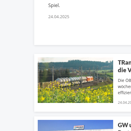
Spiel.
24.04.2025
TRan
die 
Die ÖB
wöchen
effizi
24.04.2
GW u