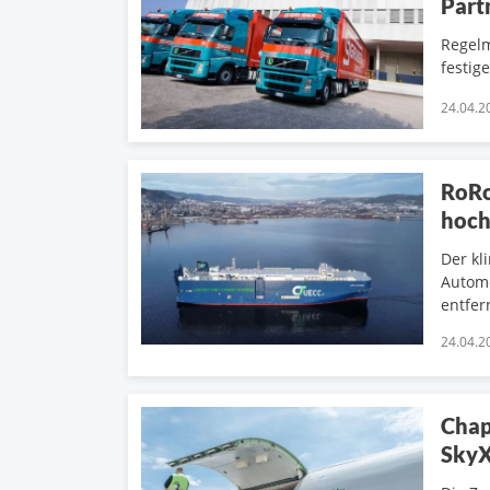
Part
Regelm
festig
24.04.2
RoRo
hoch
Der kl
Automo
entfer
24.04.2
Chap
Sky