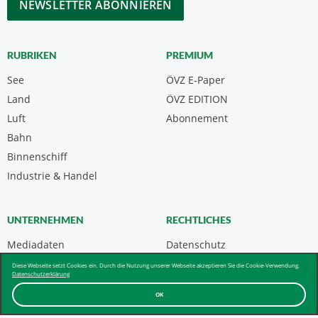
RUBRIKEN
PREMIUM
See
ÖVZ E-Paper
Land
ÖVZ EDITION
Luft
Abonnement
Bahn
Binnenschiff
Industrie & Handel
UNTERNEHMEN
RECHTLICHES
Mediadaten
Datenschutz
Kontakt
Impressum
Diese Webseite setzt Cookies ein. Durch die Nutzung unserer Webseite akzeptieren Sie die Cookie-Verwendung.
Datenschutzerklärung
Über uns & AGB
OK