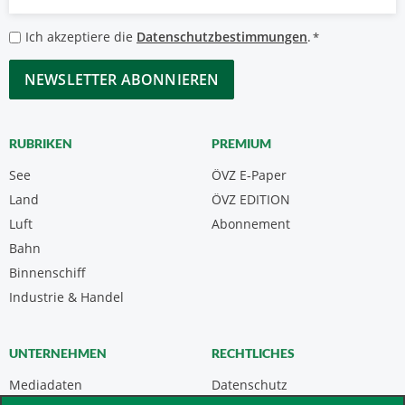
Mail
*
Datenschutzbestimmungen
Ich akzeptiere die
Datenschutzbestimmungen
.
*
*
CAPTCHA
RUBRIKEN
PREMIUM
See
ÖVZ E-Paper
Land
ÖVZ EDITION
Luft
Abonnement
Bahn
Binnenschiff
Industrie & Handel
UNTERNEHMEN
RECHTLICHES
Mediadaten
Datenschutz