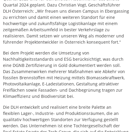
Quartal 2024 geplant. Dazu Christian Vogt, Geschäftsführer
DLH Österreich: „Wir freuen uns diesen Campus in Ebergassing
zu errichten und damit einen weiteren Standort für eine
hochwertige und zukunftsfähige Logistikanlage mit einem
zeitgemäßen Arbeitsumfeld in bester Verkehrslage zu
realisieren. Damit setzen wir unseren Weg als moderner und
führender Projektentwickler in Österreich konsequent fort.“
Bei dem Projekt werden die Umsetzung von
Nachhaltigkeitsstandards und ESG berücksichtigt, was durch
eine DGNB Zertifizierung in Gold dokumentiert werden soll.
Das Zusammenwirken mehrerer Maßnahmen wie Abkehr von
fossilen Brennstoffen mit Heizung mittels Biomassekraftwerk,
Photovoltaikanlage, E-Ladestationen, Gestaltung attraktiver
Freiflächen sowie Fassaden- und Dachbegrünung tragen zur
Klimaeffizienz und Biodiversität bei.
Die DLH entwickelt und realisiert eine breite Palette an
flexiblen Lager-, Industrie- und Produktionsräumen, die an
qualitativ hochwertigen Standorten zur Verfügung gestellt
werden. Das Unternehmen ist eine Tochtergesellschaft der
Real Estate Sparte der Zech Group, die sich auf die Entwicklung