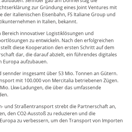
k aufbauen. Sennder gab am Donnerstag die
htserklärung zur Gründung eines Joint Ventures mit
te der italienischen Eisenbahn, FS Italiane Group und
tikunternehmen in Italien, bekannt.
Bereich innovativer Logistiklösungen und
rtlösungen zu entwickeln. Nach den erfolgreichen
 stellt diese Kooperation den ersten Schritt auf dem
schaft dar, die darauf abzielt, ein führendes digitales
n Europa aufzubauen.
und sennder insgesamt über 53 Mio. Tonnen an Gütern.
nsport mit 100.000 von Mercitalia betriebenen Zügen.
 Mio. Lkw-Ladungen, die über das umfassende
den.
n- und Straßentransport strebt die Partnerschaft an,
ren, den CO2-Ausstoß zu reduzieren und die
z Europa zu verbessern, um den Transport von Importen