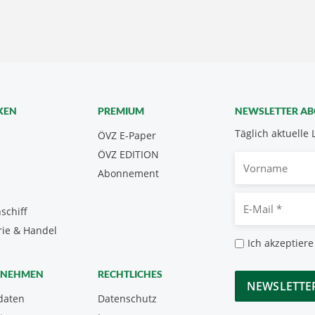
KEN
PREMIUM
NEWSLETTER A
Täglich aktuelle 
ÖVZ E-Paper
ÖVZ EDITION
Vorname
Abonnement
E-
schiff
Mail
rie & Handel
*
Datenschutz
Ich akzeptiere
*
CAPTCHA
RNEHMEN
RECHTLICHES
daten
Datenschutz