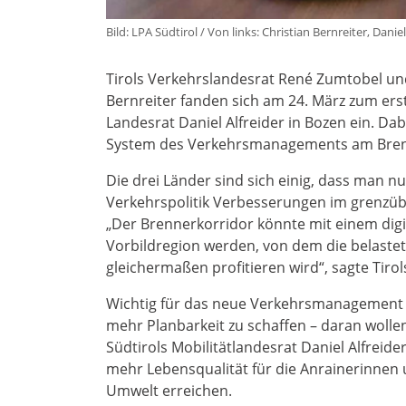
Bild: LPA Südtirol / Von links: Christian Bernreiter, Dan
Tirols Verkehrslandesrat René Zumtobel und
Bernreiter fanden sich am 24. März zum er
Landesrat Daniel Alfreider in Bozen ein. Da
System des Verkehrsmanagements am Brenn
Die drei Länder sind sich einig, dass man
Verkehrspolitik Verbesserungen im grenzüb
„Der Brennerkorridor könnte mit einem dig
Vorbildregion werden, von dem die belastet
gleichermaßen profitieren wird“, sagte Tir
Wichtig für das neue Verkehrsmanagement 
mehr Planbarkeit zu schaffen – daran wolle
Südtirols Mobilitätlandesrat Daniel Alfre
mehr Lebensqualität für die Anrainerinnen 
Umwelt erreichen.