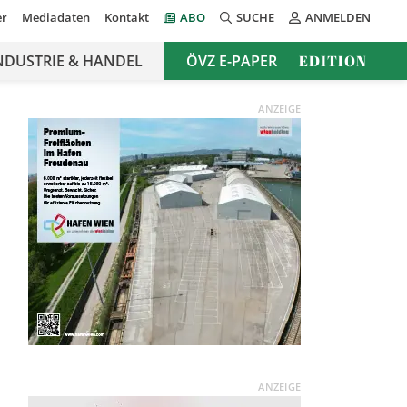
er
Mediadaten
Kontakt
ABO
SUCHE
ANMELDEN
NDUSTRIE & HANDEL
ÖVZ E-PAPER
EDITION
ANZEIGE
ANZEIGE