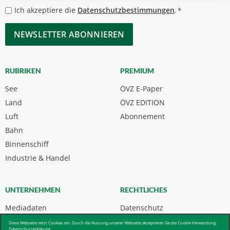
*
Datenschutzbestimmungen
Ich akzeptiere die
Datenschutzbestimmungen
.
*
*
CAPTCHA
RUBRIKEN
PREMIUM
See
ÖVZ E-Paper
Land
ÖVZ EDITION
Luft
Abonnement
Bahn
Binnenschiff
Industrie & Handel
UNTERNEHMEN
RECHTLICHES
Mediadaten
Datenschutz
Kontakt
Impressum
Diese Webseite setzt Cookies ein. Durch die Nutzung unserer Webseite akzeptieren Sie die Cookie-Verwendung.
Datenschutzerklärung