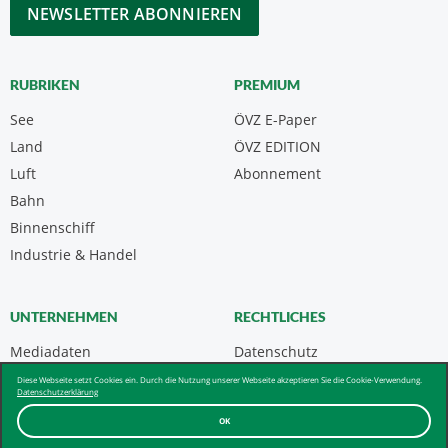
CAPTCHA
RUBRIKEN
PREMIUM
See
ÖVZ E-Paper
Land
ÖVZ EDITION
Luft
Abonnement
Bahn
Binnenschiff
Industrie & Handel
UNTERNEHMEN
RECHTLICHES
Mediadaten
Datenschutz
Kontakt
Impressum
Diese Webseite setzt Cookies ein. Durch die Nutzung unserer Webseite akzeptieren Sie die Cookie-Verwendung.
Datenschutzerklärung
Über uns & AGB
OK