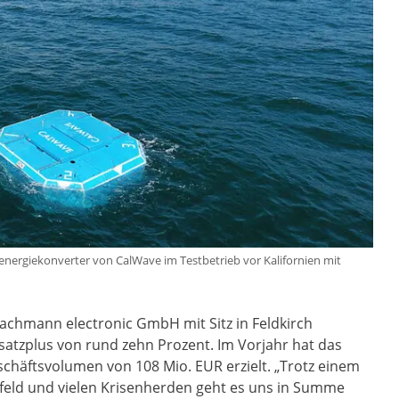
nenergiekonverter von CalWave im Testbetrieb vor Kalifornien mit
 Bachmann electronic GmbH mit Sitz in Feldkirch
satzplus von rund zehn Prozent. Im Vorjahr hat das
chäftsvolumen von 108 Mio. EUR erzielt. „Trotz einem
eld und vielen Krisenherden geht es uns in Summe