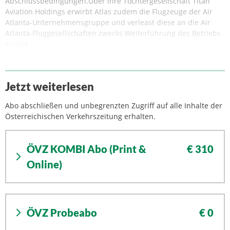
Abschlussbedingungen.Über ihre Tochtergesellschaft Titan
Aviation Holdings erwirbt Atlas zudem die Flugzeuge der Air
Atlanta-Unternehmensgruppe und verleast diese an die Air
Atlanta-Fluggesellschaften zwecks Weiterführung des Betriebs
zurück.
Jetzt weiterlesen
Abo abschließen und unbegrenzten Zugriff auf alle Inhalte der
Österreichischen Verkehrszeitung erhalten.
ÖVZ KOMBI Abo (Print &
€ 310
Online)
ÖVZ Probeabo
€ 0