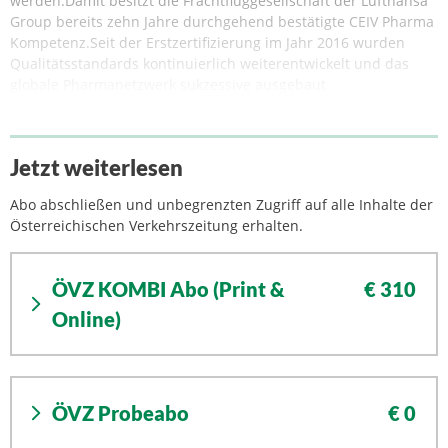
werden.Damit besitzt die Frachtfluggesellschaft der Lufthansa
Group bereits zehn Jahre durchgehend bestätigte CEIV Pharma
Kompetenz.Seit der Erstzertifizierung im Jahr 2016 wurden
Qualitätsstandards kontinuierlich weiterentwickelt und das
globale Pharmanetzwerk sukzessive ausgebaut.
Jetzt weiterlesen
Abo abschließen und unbegrenzten Zugriff auf alle Inhalte der
Österreichischen Verkehrszeitung erhalten.
ÖVZ KOMBI Abo (Print &
€ 310
Online)
ÖVZ Probeabo
€ 0