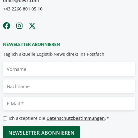
office@oevz.com
+43 2266 801 05 10
NEWSLETTER ABONNIEREN
Täglich aktuelle Logistik-News direkt ins Postfach.
Vorname
Nachname
E-
Mail
*
Datenschutzbestimmungen
Ich akzeptiere die
Datenschutzbestimmungen
.
*
*
CAPTCHA