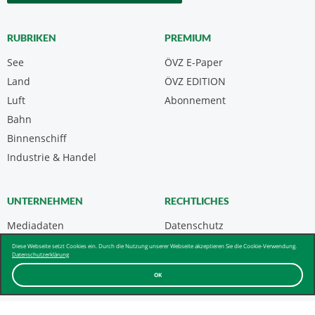
RUBRIKEN
PREMIUM
See
ÖVZ E-Paper
Land
ÖVZ EDITION
Luft
Abonnement
Bahn
Binnenschiff
Industrie & Handel
UNTERNEHMEN
RECHTLICHES
Mediadaten
Datenschutz
Kontakt
Impressum
Diese Webseite setzt Cookies ein. Durch die Nutzung unserer Webseite akzeptieren Sie die Cookie-Verwendung.
Datenschutzerklärung
Über uns & AGB
OK