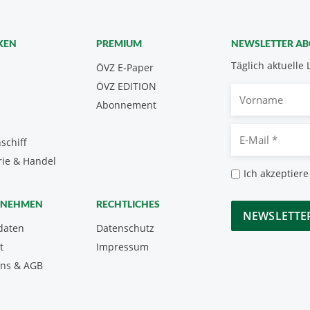
KEN
PREMIUM
NEWSLETTER A
Täglich aktuelle 
ÖVZ E-Paper
ÖVZ EDITION
Vorname
Abonnement
E-
schiff
Mail
rie & Handel
*
Datenschutz
Ich akzeptiere
*
CAPTCHA
RNEHMEN
RECHTLICHES
daten
Datenschutz
t
Impressum
uns & AGB