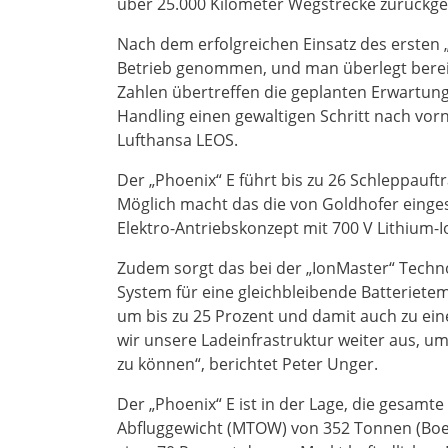
über 25.000 Kilometer Wegstrecke zurückge
Nach dem erfolgreichen Einsatz des ersten „
Betrieb genommen, und man überlegt bereit
Zahlen übertreffen die geplanten Erwartu
Handling einen gewaltigen Schritt nach vorn
Lufthansa LEOS.
Der „Phoenix“ E führt bis zu 26 Schleppauftr
Möglich macht das die von Goldhofer einges
Elektro-Antriebskonzept mit 700 V Lithium-
Zudem sorgt das bei der „IonMaster“ Tec
System für eine gleichbleibende Batteriete
um bis zu 25 Prozent und damit auch zu ein
wir unsere Ladeinfrastruktur weiter aus, um
zu können“, berichtet Peter Unger.
Der „Phoenix“ E ist in der Lage, die gesam
Abfluggewicht (MTOW) von 352 Tonnen (Boein