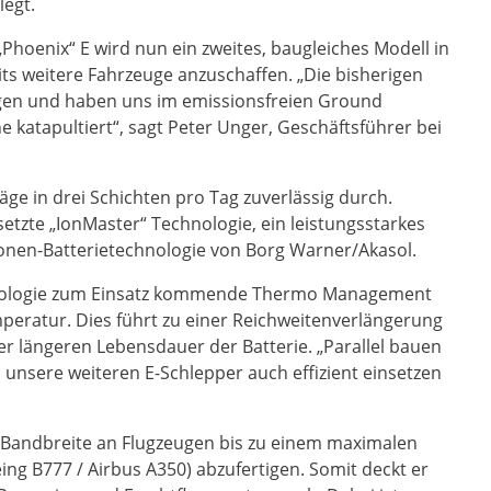
legt.
Phoenix“ E wird nun ein zweites, baugleiches Modell in
s weitere Fahrzeuge anzuschaffen. „Die bisherigen
ngen und haben uns im emissionsfreien Ground
e katapultiert“, sagt Peter Unger, Geschäftsführer bei
äge in drei Schichten pro Tag zuverlässig durch.
etzte „IonMaster“ Technologie, ein leistungsstarkes
Ionen-Batterietechnologie von Borg Warner/Akasol.
hnologie zum Einsatz kommende Thermo Management
mperatur. Dies führt zu einer Reichweitenverlängerung
er längeren Lebensdauer der Batterie. „Parallel bauen
 unsere weiteren E-Schlepper auch effizient einsetzen
te Bandbreite an Flugzeugen bis zu einem maximalen
g B777 / Airbus A350) abzufertigen. Somit deckt er