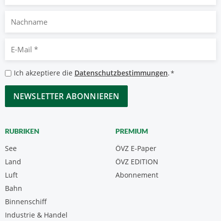
Nachname
E-
Mail
*
Datenschutzbestimmungen
Ich akzeptiere die
Datenschutzbestimmungen
.
*
*
CAPTCHA
RUBRIKEN
PREMIUM
See
ÖVZ E-Paper
Land
ÖVZ EDITION
Luft
Abonnement
Bahn
Binnenschiff
Industrie & Handel