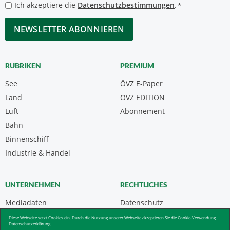
*
Datenschutzbestimmungen
Ich akzeptiere die
Datenschutzbestimmungen
.
*
*
CAPTCHA
RUBRIKEN
PREMIUM
See
ÖVZ E-Paper
Land
ÖVZ EDITION
Luft
Abonnement
Bahn
Binnenschiff
Industrie & Handel
UNTERNEHMEN
RECHTLICHES
Mediadaten
Datenschutz
Kontakt
Impressum
Diese Webseite setzt Cookies ein. Durch die Nutzung unserer Webseite akzeptieren Sie die Cookie-Verwendung.
Datenschutzerklärung