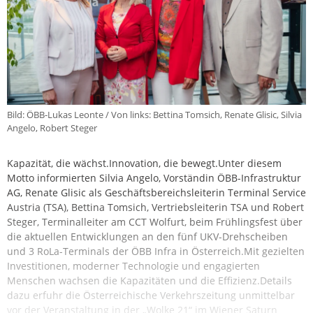
Bild: ÖBB-Lukas Leonte / Von links: Bettina Tomsich, Renate Glisic, Silvia
Angelo, Robert Steger
Kapazität, die wächst.Innovation, die bewegt.Unter diesem
Motto informierten Silvia Angelo, Vorständin ÖBB-Infrastruktur
AG, Renate Glisic als Geschäftsbereichsleiterin Terminal Service
Austria (TSA), Bettina Tomsich, Vertriebsleiterin TSA und Robert
Steger, Terminalleiter am CCT Wolfurt, beim Frühlingsfest über
die aktuellen Entwicklungen an den fünf UKV-Drehscheiben
und 3 RoLa-Terminals der ÖBB Infra in Österreich.Mit gezielten
Investitionen, moderner Technologie und engagierten
Menschen wachsen die Kapazitäten und die Effizienz.Details
dazu erfuhr die Österreichische Verkehrszeitung unmittelbar
vor der Veranstaltung in der „Wolke 21“ im Wiener Saturn