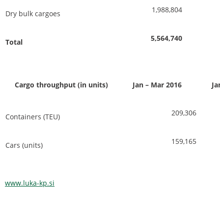
1,988,804
Dry bulk cargoes
5,564,740
Total
Cargo throughput (in units)
Jan – Mar 2016
Ja
209,306
Containers (TEU)
159,165
Cars (units)
www.luka-kp.si