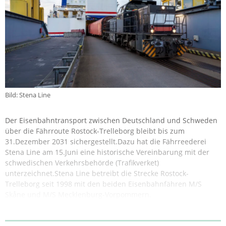
Bild: Stena Line
Der Eisenbahntransport zwischen Deutschland und Schweden
über die Fährroute Rostock-Trelleborg bleibt bis zum
31.Dezember 2031 sichergestellt.Dazu hat die Fährreederei
Stena Line am 15.Juni eine historische Vereinbarung mit der
schwedischen Verkehrsbehörde (Trafikverket)
unterzeichnet.Stena Line betreibt die Strecke Rostock-
Trelleborg seit 1998 mit den beiden Eisenbahnfähren M/S
Skåne und M/S Mecklenburg-Vorpommern.