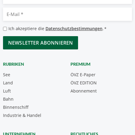
E-
Mail
*
Datenschutzbestimmungen
Ich akzeptiere die
Datenschutzbestimmungen
.
*
*
CAPTCHA
RUBRIKEN
PREMIUM
See
ÖVZ E-Paper
Land
ÖVZ EDITION
Luft
Abonnement
Bahn
Binnenschiff
Industrie & Handel
UNTERNEHMEN
RECHTLICHES