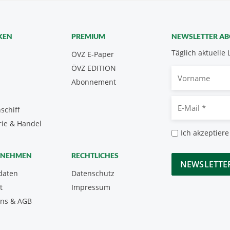
KEN
PREMIUM
NEWSLETTER A
Täglich aktuelle 
ÖVZ E-Paper
ÖVZ EDITION
Vorname
Abonnement
E-
schiff
Mail
rie & Handel
*
Datenschutz
Ich akzeptiere
*
CAPTCHA
RNEHMEN
RECHTLICHES
daten
Datenschutz
t
Impressum
uns & AGB