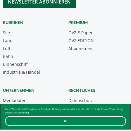
RUBRIKEN
PREMIUM
See
ÖVZ E-Paper
Land
ÖVZ EDITION
Luft
Abonnement
Bahn
Binnenschiff
Industrie & Handel
UNTERNEHMEN
RECHTLICHES
Mediadaten
Datenschutz
Kontakt
Impressum
Diese Webseite setzt Cookies ein. Durch die Nutzung unserer Webseite akzeptieren Sie die Cookie-Verwendung.
Datenschutzerklärung
Über uns & AGB
OK