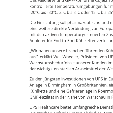
Das validierte und GMP-konforme Objekt sol
kontrollierte Temperaturumgebungen für me
-20°C bis -80°C, 2°C bis 8°C oder 15°C bis 2
Die Einrichtung soll pharmazeutische und m
eine weitere direkte Verbindung von Europa
mit den aktiven temperaturgesteuerten Zust
Anbieter für End-to-End-Kühlkettenverteilun
„Wir bauen unsere branchenführenden Kühl
aus“, erklärt Wes Wheeler, Präsident von U
Wachstumsbedürfnisse unserer Kunden im G
der wichtigsten sterilen Arzneimittel der Welt
Zu den jüngsten Investitionen von UPS in
Anlage in Birmingham in Großbritannien, ei
Kühlkette und eine Gefrieranlage in Roermo
GMP-Fazilität in der Nähe von Warschau in 
UPS Healthcare bietet umfangreiche Dienstl