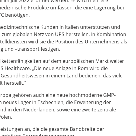
l im Juli 2022 eröffnet werden. Es wird mehrere
dizinische Produkte umfassen, die eine Lagerung bei
5°C benötigen.
edizintechnische Kunden in Italien unterstützen und
 zum globalen Netz von UPS herstellen. In Kombination
elldiensten wird sie die Position des Unternehmens als
g und –transport festigen.
kettenfähigkeiten auf dem europäischen Markt weiter
PS Healthcare. „Die neue Anlage in Rom wird die
esundheitswesen in einem Land bedienen, das viele
 herstellt.“
 Europa gehören auch eine neue hochmoderne GMP-
n neues Lager in Tschechien, die Erweiterung der
nd in den Niederlanden, sowie eine zweite zentrale
Polen.
eistungen an, die die gesamte Bandbreite der