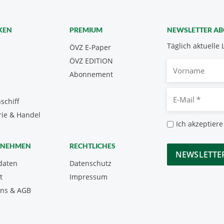
KEN
PREMIUM
NEWSLETTER A
Täglich aktuelle 
ÖVZ E-Paper
ÖVZ EDITION
Vorname
Abonnement
E-
schiff
Mail
rie & Handel
*
Datenschutz
Ich akzeptiere
*
CAPTCHA
RNEHMEN
RECHTLICHES
daten
Datenschutz
t
Impressum
uns & AGB