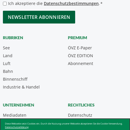
*
Datenschutzbestimmungen
Ich akzeptiere die
Datenschutzbestimmungen
.
*
*
CAPTCHA
RUBRIKEN
PREMIUM
See
ÖVZ E-Paper
Land
ÖVZ EDITION
Luft
Abonnement
Bahn
Binnenschiff
Industrie & Handel
UNTERNEHMEN
RECHTLICHES
Mediadaten
Datenschutz
Kontakt
Impressum
Diese Webseite setzt Cookies ein. Durch die Nutzung unserer Webseite akzeptieren Sie die Cookie-Verwendung.
Datenschutzerklärung