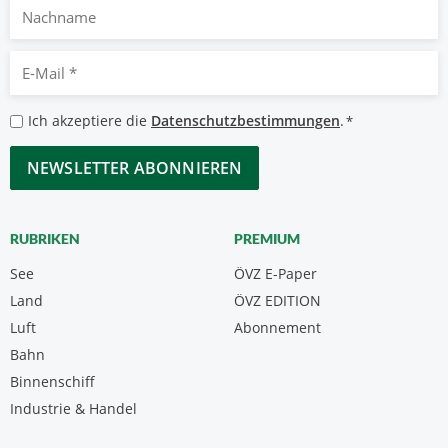
Nachname
E-
Mail
*
Datenschutzbestimmungen
Ich akzeptiere die
Datenschutzbestimmungen
.
*
*
CAPTCHA
RUBRIKEN
PREMIUM
See
ÖVZ E-Paper
Land
ÖVZ EDITION
Luft
Abonnement
Bahn
Binnenschiff
Industrie & Handel