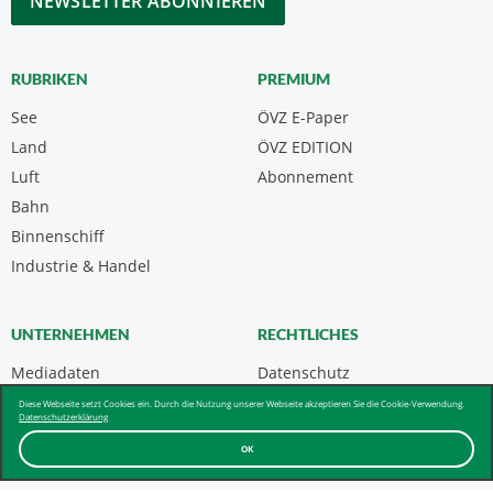
RUBRIKEN
PREMIUM
See
ÖVZ E-Paper
Land
ÖVZ EDITION
Luft
Abonnement
Bahn
Binnenschiff
Industrie & Handel
UNTERNEHMEN
RECHTLICHES
Mediadaten
Datenschutz
Kontakt
Impressum
Diese Webseite setzt Cookies ein. Durch die Nutzung unserer Webseite akzeptieren Sie die Cookie-Verwendung.
Datenschutzerklärung
Über uns & AGB
OK