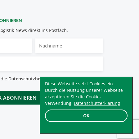
BONNIEREN
Logistik-News direkt ins Postfach.
Nachname
bestimmungen
 die
Datenschutzbestimmungen
.
*
Diese Webseite setzt Cookies ein.
Durch die Nutzung unserer Webseite
akzeptieren Sie die Cookie-
Verwendung.
Datenschutzerklärung
OK