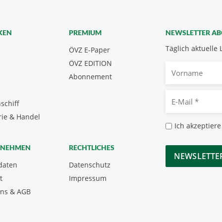
KEN
PREMIUM
NEWSLETTER A
Täglich aktuelle 
ÖVZ E-Paper
ÖVZ EDITION
Vorname
Abonnement
E-
schiff
Mail
rie & Handel
*
Datenschutz
Ich akzeptiere
*
CAPTCHA
RNEHMEN
RECHTLICHES
daten
Datenschutz
t
Impressum
uns & AGB