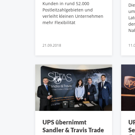
Kunden in rund 52.000
Di
Postleitzahlgebieten und
umf
verleiht kleinen Unternehmen
Lat
mehr Flexibilität
den
Na
21.09.2018
11.
UPS übernimmt
UP
Sandler & Travis Trade
Se