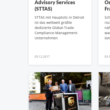
Advisory Services
Ös
(STTAS)
Fr
STTAS mit Hauptsitz in Detroit
Sch
ist das weltweit größte
rüc
dedizierte Global-Trade-
nä
Compliance-Management-
wa
Unternehmen
öst
05.12.2017
03.