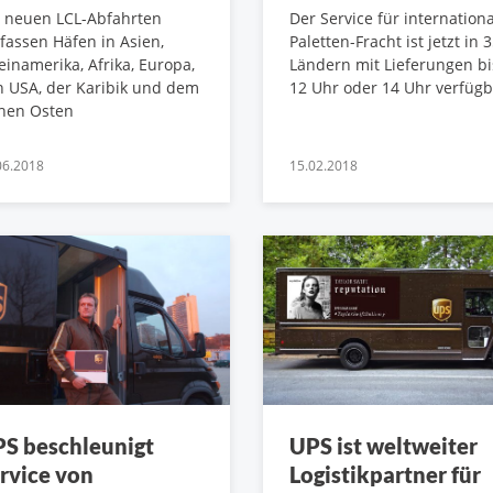
e neuen LCL-Abfahrten
Der Service für internation
assen Häfen in Asien,
Paletten-Fracht ist jetzt in 
einamerika, Afrika, Europa,
Ländern mit Lieferungen bi
 USA, der Karibik und dem
12 Uhr oder 14 Uhr verfügb
hen Osten
06.2018
15.02.2018
S beschleunigt
UPS ist weltweiter
rvice von
Logistikpartner für