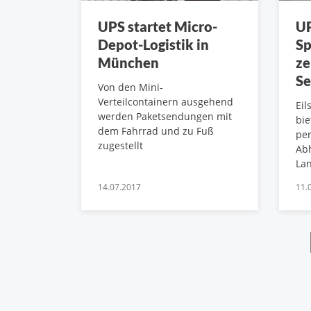
UPS startet Micro-
UP
Depot-Logistik in
Sp
München
ze
Se
Von den Mini-
Verteilcontainern ausgehend
Eil
werden Paketsendungen mit
bie
dem Fahrrad und zu Fuß
per
zugestellt
Abh
La
14.07.2017
11.