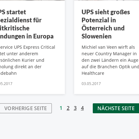
S startet
UPS sieht großes
ezialdienst für
Potenzial in
itkritische
Österreich und
ndungen in Europa
Slowenien
service UPS Express Critical
Michiel van Veen wirft als
tet unter anderem
neuer Country Manager in
sönlichen Kurier und
den zwei Ländern ein Auge
olung direkt an der
auf die Branchen Optik un
ndebahn
Healthcare
05.2017
03.05.2017
1
2
3
4
VORHERIGE SEITE
NÄCHSTE SEITE