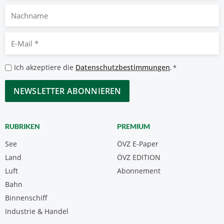
Nachname
E-
Mail
*
Datenschutzbestimmungen
Ich akzeptiere die
Datenschutzbestimmungen
.
*
*
CAPTCHA
RUBRIKEN
PREMIUM
See
ÖVZ E-Paper
Land
ÖVZ EDITION
Luft
Abonnement
Bahn
Binnenschiff
Industrie & Handel