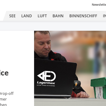
Newslett
SEE
LAND
LUFT
BAHN
BINNENSCHIFF
I
ice
Drop-off
mmer
chen