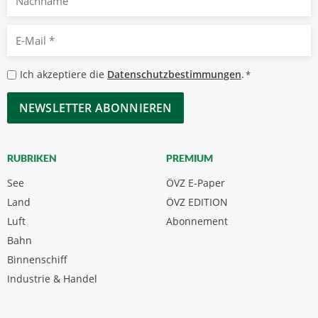
E-
Mail
*
Datenschutzbestimmungen
Ich akzeptiere die
Datenschutzbestimmungen
.
*
*
CAPTCHA
RUBRIKEN
PREMIUM
See
ÖVZ E-Paper
Land
ÖVZ EDITION
Luft
Abonnement
Bahn
Binnenschiff
Industrie & Handel