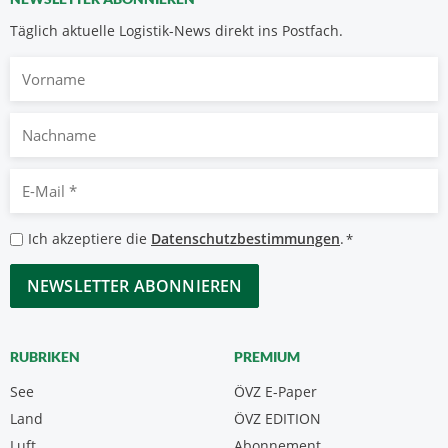
Täglich aktuelle Logistik-News direkt ins Postfach.
Vorname
Nachname
E-
Mail
*
Datenschutzbestimmungen
Ich akzeptiere die
Datenschutzbestimmungen
.
*
*
CAPTCHA
RUBRIKEN
PREMIUM
See
ÖVZ E-Paper
Land
ÖVZ EDITION
Luft
Abonnement