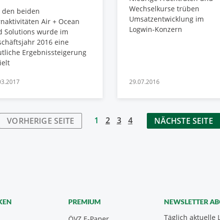
Wechselkurse trüben
t den beiden
Umsatzentwicklung im
naktivitäten Air + Ocean
Logwin-Konzern
 Solutions wurde im
chäftsjahr 2016 eine
tliche Ergebnissteigerung
ielt
03.2017
29.07.2016
1
2
3
4
VORHERIGE SEITE
NÄCHSTE SEITE
KEN
PREMIUM
NEWSLETTER A
Täglich aktuelle 
ÖVZ E-Paper