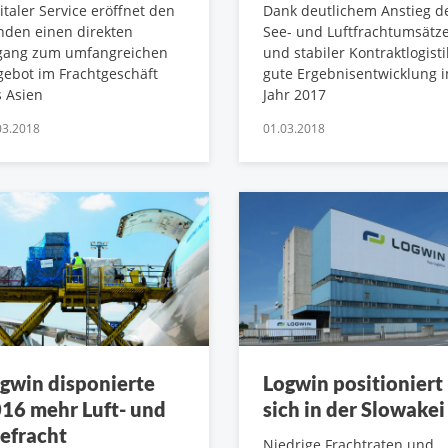
italer Service eröffnet den
Dank deutlichem Anstieg d
nden einen direkten
See- und Luftfrachtumsätz
gang zum umfangreichen
und stabiler Kontraktlogisti
ebot im Frachtgeschäft
gute Ergebnisentwicklung 
 Asien
Jahr 2017
03.2018
01.03.2018
gwin disponierte
Logwin positioniert
16 mehr Luft- und
sich in der Slowakei
efracht
Niedrige Frachtraten und