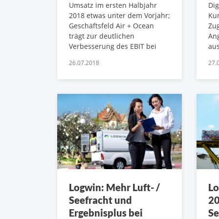
Umsatz im ersten Halbjahr
Dig
2018 etwas unter dem Vorjahr;
Ku
Geschäftsfeld Air + Ocean
Zu
trägt zur deutlichen
Ang
Verbesserung des EBIT bei
aus
26.07.2018
27.
Logwin: Mehr Luft- /
Lo
Seefracht und
20
Ergebnisplus bei
Se