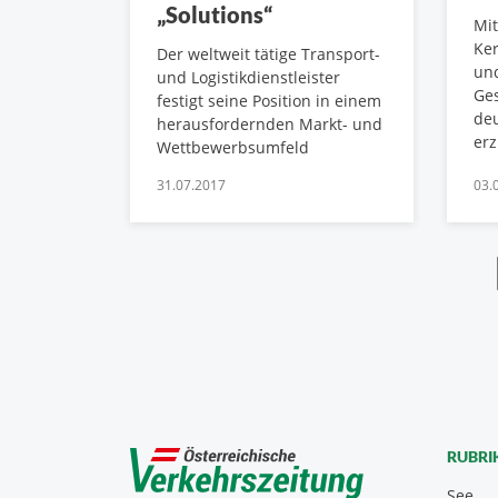
„Solutions“
Mi
Ker
Der weltweit tätige Transport-
und
und Logistikdienstleister
Ges
festigt seine Position in einem
deu
herausfordernden Markt- und
erz
Wettbewerbsumfeld
31.07.2017
03.
RUBRI
See