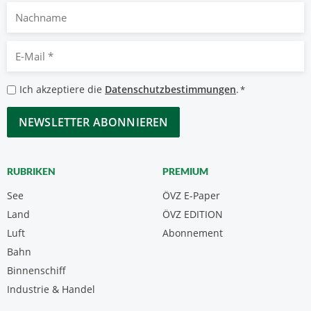
Nachname
E-
Mail
*
Datenschutzbestimmungen
Ich akzeptiere die
Datenschutzbestimmungen
.
*
*
CAPTCHA
RUBRIKEN
PREMIUM
See
ÖVZ E-Paper
Land
ÖVZ EDITION
Luft
Abonnement
Bahn
Binnenschiff
Industrie & Handel