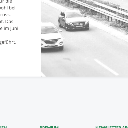
ür die
ohl bei
ross-
t. Das
 im Juni
geführt.
KEN
PREMIUM
NEWSLETTER A