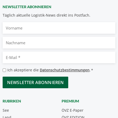
NEWSLETTER ABONNIEREN
Täglich aktuelle Logistik-News direkt ins Postfach.
Vorname
Nachname
E-
Mail
*
Datenschutzbestimmungen
Ich akzeptiere die
Datenschutzbestimmungen
.
*
*
CAPTCHA
RUBRIKEN
PREMIUM
See
ÖVZ E-Paper
Land
ÖVZ EDITION