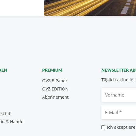
KEN
PREMIUM
NEWSLETTER A
Täglich aktuelle 
ÖVZ E-Paper
ÖVZ EDITION
Vorname
Abonnement
E-
schiff
Mail
rie & Handel
*
Datenschutz
Ich akzeptiere
*