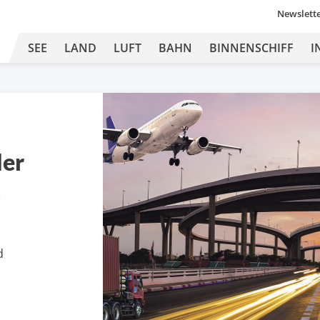
Newslett
SEE
LAND
LUFT
BAHN
BINNENSCHIFF
I
der
t
d