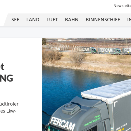
Newslett
SEE
LAND
LUFT
BAHN
BINNENSCHIFF
I
t
LNG
üdtiroler
des Lkw-