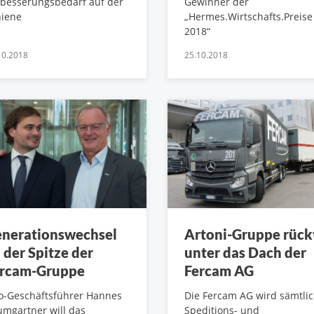
besserungsbedarf auf der
Gewinner der
hiene
„Hermes.Wirtschafts.Preise
2018“
10.2018
25.10.2018
nerationswechsel
Artoni-Gruppe rück
 der Spitze der
unter das Dach der
rcam-Gruppe
Fercam AG
o-Geschäftsführer Hannes
Die Fercam AG wird sämtli
mgartner will das
Speditions- und