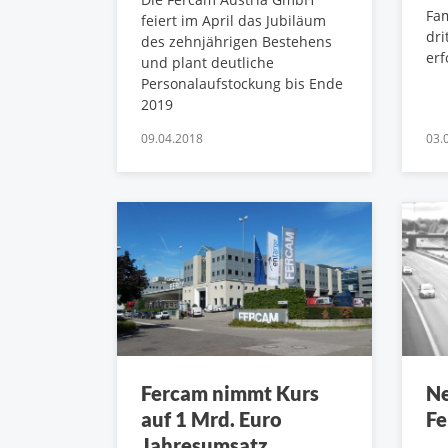
Fa
feiert im April das Jubiläum
dri
des zehnjährigen Bestehens
erf
und plant deutliche
Personalaufstockung bis Ende
2019
09.04.2018
03.
Fercam nimmt Kurs
Ne
auf 1 Mrd. Euro
Fe
Jahresumsatz