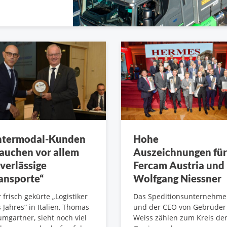
ntermodal-Kunden
Hohe
auchen vor allem
Auszeichnungen für
verlässige
Fercam Austria und
ansporte“
Wolfgang Niessner
 frisch gekürte „Logistiker
Das Speditionsunternehm
 Jahres“ in Italien, Thomas
und der CEO von Gebrüder
mgartner, sieht noch viel
Weiss zählen zum Kreis de