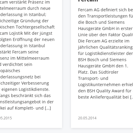
cam verstärkt Präsenz im
ttelmeerraum durch neue
Fercam AG definiert sich be
derlassung in Istanbul;
den Transportleistungen fü
ichzeitige Gründung der
die Bosch und Siemens
kischen Tochtergesellschaft
Hausgeräte GmbH in erster
cam Lojistik Mit der jüngst
Linie über den Faktor Quali
olgten Eröffnung der neuen
Die Fercam AG erzielte im
derlassung in Istanbul
jährlichen Qualitätsranking
stärkt Fercam seine
für Logistikdienstleister der
äsenz im Mittelmeerraum
BSH Bosch und Siemens
 verdichtet sein
Hausgeräte GmbH den 1.
ropäisches
Platz. Das Südtiroler
derlassungsnetz bei
Transport- und
ichzeitiger Verbesserung
Logistikunternehmen erhiel
 eigenen Logistikdienste.
den BSH Quality Award für 
angs beschränkt sich das
beste Anlieferqualität bei [
nstleistungsangebot in der
kei auf Komplett- und […]
05.2015
20.05.2014