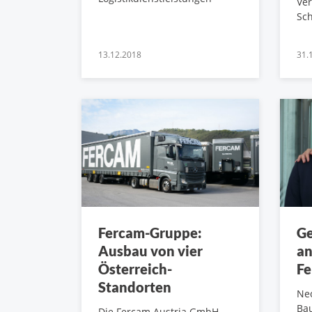
Ver
Sc
13.12.2018
31.
Fercam-Gruppe:
Ge
Ausbau von vier
an
Österreich-
Fe
Standorten
Ne
Bau
Die Fercam Austria GmbH