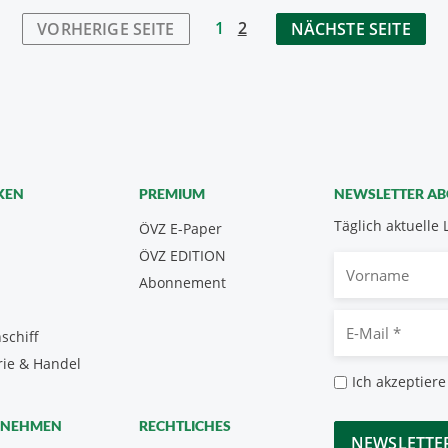
1
2
VORHERIGE SEITE
NÄCHSTE SEITE
KEN
PREMIUM
NEWSLETTER A
Täglich aktuelle 
ÖVZ E-Paper
ÖVZ EDITION
Vorname
Abonnement
E-
schiff
Mail
rie & Handel
*
Datenschutz
Ich akzeptiere
*
CAPTCHA
RNEHMEN
RECHTLICHES