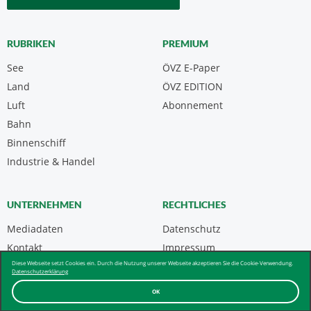
RUBRIKEN
PREMIUM
See
ÖVZ E-Paper
Land
ÖVZ EDITION
Luft
Abonnement
Bahn
Binnenschiff
Industrie & Handel
UNTERNEHMEN
RECHTLICHES
Mediadaten
Datenschutz
Kontakt
Impressum
Diese Webseite setzt Cookies ein. Durch die Nutzung unserer Webseite akzeptieren Sie die Cookie-Verwendung.
Über uns & AGB
Datenschutzerklärung
OK