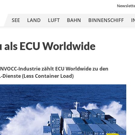
Newslett
SEE
LAND
LUFT
BAHN
BINNENSCHIFF
I
eu als ECU Worldwide
er NVOCC-Industrie zählt ECU Worldwide zu den
-Dienste (Less Container Load)