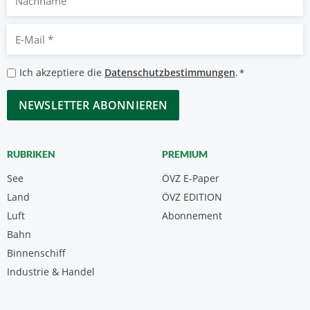
E-
Mail
*
Datenschutzbestimmungen
Ich akzeptiere die
Datenschutzbestimmungen
.
*
*
CAPTCHA
RUBRIKEN
PREMIUM
See
ÖVZ E-Paper
Land
ÖVZ EDITION
Luft
Abonnement
Bahn
Binnenschiff
Industrie & Handel