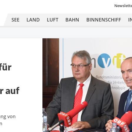
Newslett
SEE
LAND
LUFT
BAHN
BINNENSCHIFF
I
für
r auf
ung von
en