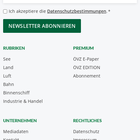
Mail
*
Datenschutzbestimmungen
Ich akzeptiere die
Datenschutzbestimmungen
.
*
*
CAPTCHA
RUBRIKEN
PREMIUM
See
ÖVZ E-Paper
Land
ÖVZ EDITION
Luft
Abonnement
Bahn
Binnenschiff
Industrie & Handel
UNTERNEHMEN
RECHTLICHES
Mediadaten
Datenschutz
Kontakt
Impressum