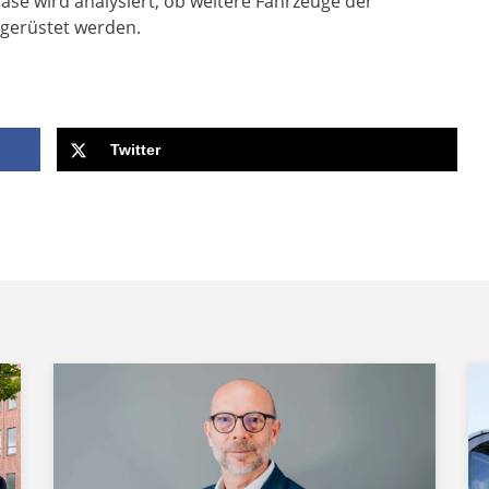
ase wird analysiert, ob weitere Fahrzeuge der
sgerüstet werden.
Twitter