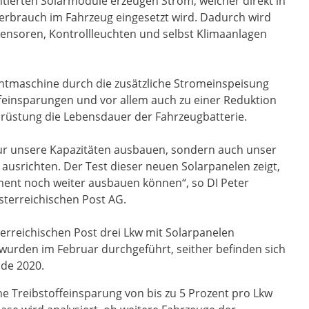
tierten Solarmodule erzeugen Strom, welcher direkt in
verbrauch im Fahrzeug eingesetzt wird. Dadurch wird
ensoren, Kontrollleuchten und selbst Klimaanlagen
Lichtmaschine durch die zusätzliche Stromeinspeisung
offeinsparungen und vor allem auch zu einer Reduktion
rüstung die Lebensdauer der Fahrzeugbatterie.
 nur unsere Kapazitäten ausbauen, sondern auch unser
 ausrichten. Der Test dieser neuen Solarpanelen zeigt,
ent noch weiter ausbauen können“, so DI Peter
terreichischen Post AG.
sterreichischen Post drei Lkw mit Solarpanelen
wurden im Februar durchgeführt, seither befinden sich
nde 2020.
che Treibstoffeinsparung von bis zu 5 Prozent pro Lkw