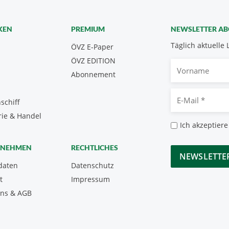
KEN
PREMIUM
NEWSLETTER A
Täglich aktuelle 
ÖVZ E-Paper
ÖVZ EDITION
Vorname
Abonnement
E-
schiff
Mail
rie & Handel
*
Datenschutz
Ich akzeptiere
*
CAPTCHA
RNEHMEN
RECHTLICHES
daten
Datenschutz
t
Impressum
uns & AGB