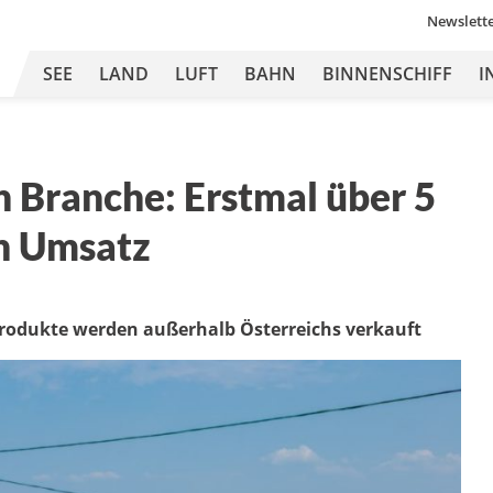
Newslett
SEE
LAND
LUFT
BAHN
BINNENSCHIFF
I
h Branche: Erstmal über 5
h Umsatz
Produkte werden außerhalb Österreichs verkauft