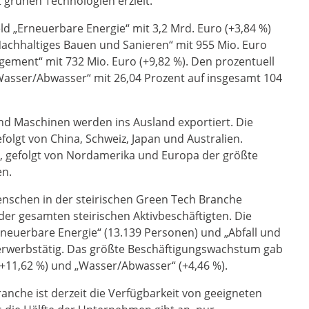
 grünen Technologien erzielt.
ld „Erneuerbare Energie“ mit 3,2 Mrd. Euro (+3,84 %)
„Nachhaltiges Bauen und Sanieren“ mit 955 Mio. Euro
gement“ mit 732 Mio. Euro (+9,82 %). Den prozentuell
Wasser/Abwasser“ mit 26,04 Prozent auf insgesamt 104
nd Maschinen werden ins Ausland exportiert. Die
folgt von China, Schweiz, Japan und Australien.
t, gefolgt von Nordamerika und Europa der größte
en.
enschen in der steirischen Green Tech Branche
 der gesamten steirischen Aktivbeschäftigten. Die
neuerbare Energie“ (13.139 Personen) und „Abfall und
rwerbstätig. Das größte Beschäftigungswachstum gab
(+11,62 %) und „Wasser/Abwasser“ (+4,46 %).
nche ist derzeit die Verfügbarkeit von geeigneten