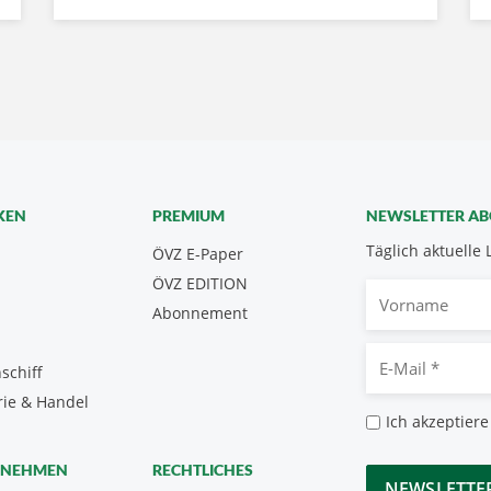
KEN
PREMIUM
NEWSLETTER A
Täglich aktuelle 
ÖVZ E-Paper
ÖVZ EDITION
Vorname
Abonnement
E-
schiff
Mail
rie & Handel
*
Datenschutz
Ich akzeptiere
*
CAPTCHA
RNEHMEN
RECHTLICHES