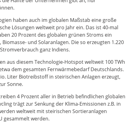
s die Hälfte der Unternehmen gibt an, nur
können.
logien haben auch im globalen Maßstab eine große
che Lösungen weltweit pro Jahr ein. Das ist 40-mal
 haben 20 Prozent des globalen grünen Stroms ein
, Biomasse- und Solaranlagen. Die so erzeugten 1.220
Stromverbrauch ganz Indiens.
gen aus diesem Technologie-Hotspot weltweit 100 TWh
n etwa dem gesamten Fernwärmebedarf Deutschlands.
. Liter Biotreibstoff in steirischen Anlagen erzeugt,
zur Sonne.
reiben 4 Prozent aller in Betrieb befindlichen globalen
cling trägt zur Senkung der Klima-Emissionen z.B. in
werden weltweit mit steirischen Sortieranlagen
r EU gesammelt werden.