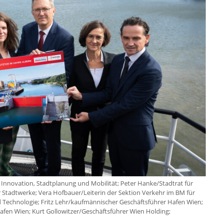
ür Innovation, Stadtplanung und Mobilität; Peter Hanke/Stadtrat für
r Stadtwerke; Vera Hofbauer/Leiterin der Sektion Verkehr im BM für
d Technologie; Fritz Lehr/kaufmännischer Geschäftsführer Hafen Wien;
afen Wien; Kurt Gollowitzer/Geschäftsführer Wien Holding;