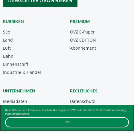
RUBRIKEN
PREMIUM
See
ÖVZ E-Paper
Land
ÖVZ EDITION
Luft
Abonnement
Bahn
Binnenschiff
Industrie & Handel
UNTERNEHMEN
RECHTLICHES
Mediadaten
Datenschutz
Kontakt
Impressum
Diese Webseite setzt Cookies ein. Durch die Nutzung unserer Webseite akzeptieren Sie die Cookie-Verwendung.
Datenschutzerklärung
Über uns & AGB
OK