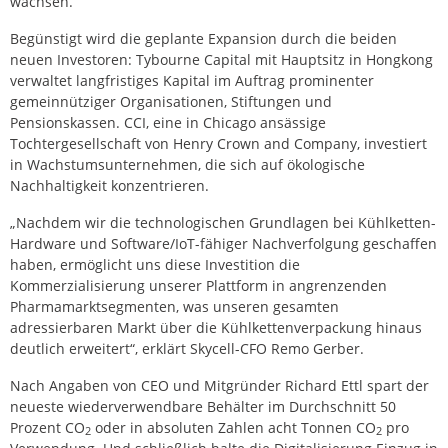
wachsen.
Begünstigt wird die geplante Expansion durch die beiden
neuen Investoren: Tybourne Capital mit Hauptsitz in Hongkong
verwaltet langfristiges Kapital im Auftrag prominenter
gemeinnütziger Organisationen, Stiftungen und
Pensionskassen. CCI, eine in Chicago ansässige
Tochtergesellschaft von Henry Crown and Company, investiert
in Wachstumsunternehmen, die sich auf ökologische
Nachhaltigkeit konzentrieren.
„Nachdem wir die technologischen Grundlagen bei Kühlketten-
Hardware und Software/IoT-fähiger Nachverfolgung geschaffen
haben, ermöglicht uns diese Investition die
Kommerzialisierung unserer Plattform in angrenzenden
Pharmamarktsegmenten, was unseren gesamten
adressierbaren Markt über die Kühlkettenverpackung hinaus
deutlich erweitert“, erklärt Skycell-CFO Remo Gerber.
Nach Angaben von CEO und Mitgründer Richard Ettl spart der
neueste wiederverwendbare Behälter im Durchschnitt 50
Prozent CO
oder in absoluten Zahlen acht Tonnen CO
pro
2
2