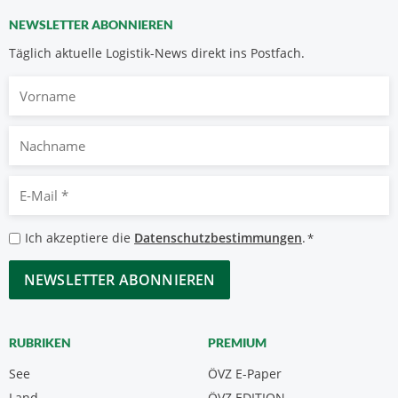
NEWSLETTER ABONNIEREN
Täglich aktuelle Logistik-News direkt ins Postfach.
Vorname
Nachname
E-
Mail
*
Datenschutzbestimmungen
Ich akzeptiere die
Datenschutzbestimmungen
.
*
*
CAPTCHA
RUBRIKEN
PREMIUM
See
ÖVZ E-Paper
Land
ÖVZ EDITION