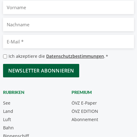
Vorname
Nachname
E-
Mail
*
Datenschutzbestimmungen
Ich akzeptiere die
Datenschutzbestimmungen
.
*
*
CAPTCHA
RUBRIKEN
PREMIUM
See
ÖVZ E-Paper
Land
ÖVZ EDITION
Luft
Abonnement
Bahn
Binnenschiff