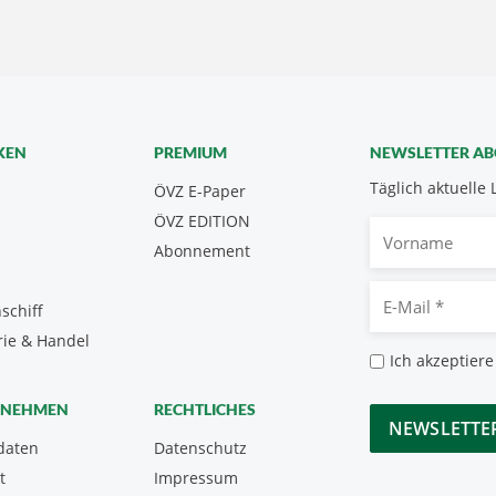
KEN
PREMIUM
NEWSLETTER A
Täglich aktuelle 
ÖVZ E-Paper
ÖVZ EDITION
Vorname
Abonnement
E-
schiff
Mail
rie & Handel
*
Datenschutz
Ich akzeptiere
*
CAPTCHA
RNEHMEN
RECHTLICHES
daten
Datenschutz
t
Impressum