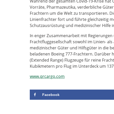
Während der gesamten Covid-19-Krise hat Q
Vorräte, Pharmazeutika, verderbliche Güter
Frachtern um die Welt zu transportieren. Die
Linienfrachter fort und führte gleichzeitig 
Schutzausrüstung und medizinischer Hilfe i
In enger Zusammenarbeit mit Regierungen 
Frachtfluggesellschaft sowohl im Linien- a
medizinischer Güter und Hilfsgüter in die b
beladenen Boeing 777-Frachtern. Darüber hi
(Extended Range) Flugzeuge für reine Frach
Kubikmetern pro Flug im Unterdeck um 137 
www.qrcargo.com
Facebook