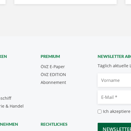
KEN
PREMIUM
NEWSLETTER A
Täglich aktuelle 
ÖVZ E-Paper
ÖVZ EDITION
Vorname
Abonnement
E-
schiff
Mail
rie & Handel
*
Datenschutz
Ich akzeptiere
*
CAPTCHA
RNEHMEN
RECHTLICHES